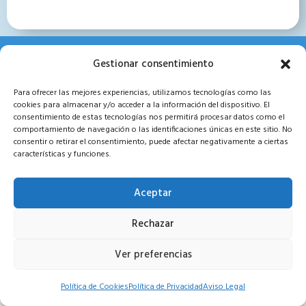
Gestionar consentimiento
Para ofrecer las mejores experiencias, utilizamos tecnologías como las
cookies para almacenar y/o acceder a la información del dispositivo. El
consentimiento de estas tecnologías nos permitirá procesar datos como el
comportamiento de navegación o las identificaciones únicas en este sitio. No
consentir o retirar el consentimiento, puede afectar negativamente a ciertas
Porque creemos en la codificación
características y funciones.
C/ Pilar Montaner, 23 07005 Palma (Illes Balears)
Aceptar
Aviso Legal
Política de Privacidad
Política de Cookies
Términos y Condiciones
Rechazar
Panel Cookies
Ver preferencias
Política de Cookies
Política de Privacidad
Aviso Legal