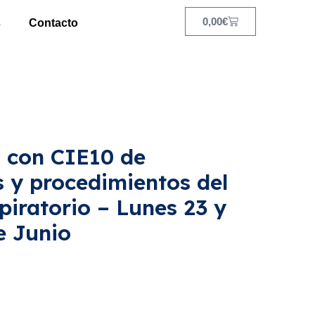
0,00
€
s
Contacto
n con CIE10 de
s y procedimientos del
iratorio – Lunes 23 y
e Junio