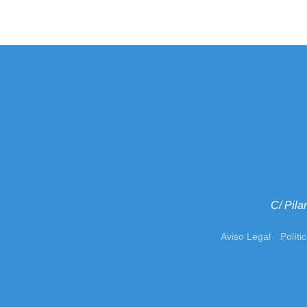
C/ Pila
Aviso Legal
Políti